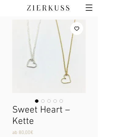
Sweet Heart –
Kette
Sale-
ab
80,00€