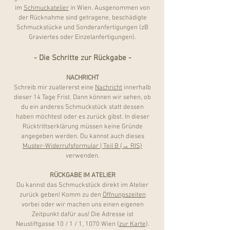
im
Schmuckatelier
in Wien. Ausgenommen von
der Rücknahme sind getragene, beschädigte
Schmuckstücke und Sonderanfertigungen (zB
Graviertes oder Einzelanfertigungen).
- Die
Schritte zur Rückgabe -
NACHRICHT
Schreib mir zuallererst eine
Nachricht
innerhalb
dieser 14 Tage Frist
. Dann können wir sehen, ob
du ein anderes Schmuckstück statt dessen
haben möchtest oder es zurück gibst. In dieser
Rücktrittserklärung müssen keine Gründe
angegeben werden. Du kannst auch dieses
Muster-Widerrufsformular | Teil B (→ RIS)
verwenden.
RÜCKGABE IM ATELIER
Du kannst das Schmuckstück direkt im Atelier
zurück geben! Komm zu den
Öffnungszeiten
vorbei oder wir machen uns einen eigenen
Zeitpunkt dafür aus! Die Adresse ist
Neustiftgasse 10 / 1 / 1, 1070 Wien (
zur Karte
).