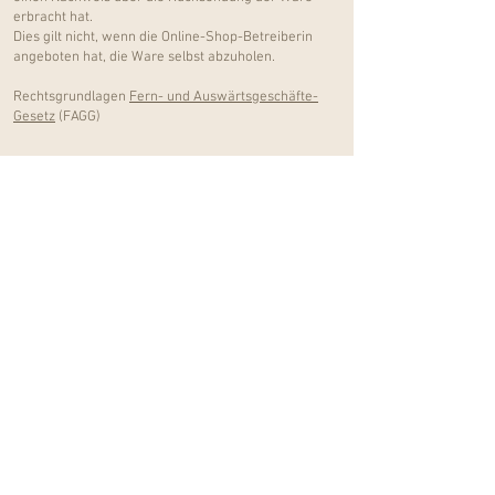
erbracht hat.
Dies gilt nicht, wenn die Online-Shop-Betreiberin
angeboten hat, die Ware selbst abzuholen.
Rechtsgrundlagen
Fern- und Auswärtsgeschäfte-
Gesetz
(FAGG)
Verbraucher*innenrücktritt
vom Kaufvertrag
Quelle:
Verbraucherrücktritt vom Kaufvertrag
(usp.gv.at)
Tritt die Verbraucherin/der Verbraucher von einem
Kaufvertrag oder einem sonstigen auf den
entgeltlichen Erwerb einer Ware gerichteten Vertrag
zurück, muss sie/er die Ware unverzüglich
(spätestens jedoch binnen 14 Tagen ab Abgabe der
Rücktrittserklärung) an die Online-Shop-Betreiberin
zurückstellen. Dies gilt nicht, wenn die Online-Shop-
Betreiberin angeboten hat, die Ware selbst
abzuholen. Die Rückstellungsfrist ist gewahrt, wenn
die Ware innerhalb der Frist abgesendet wurde.