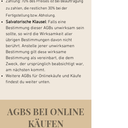
Zahlung: 70% des Preises ist bei Beauftragung
zu zahlen, d
ie restlichen 30% bei der
Fertigstellung bzw. Abholung.
Salvatorische Klausel
:
Falls eine
Bestimmung dieser AGB
unwirksam sein
s
sollte,
so
wird die Wirksamkeit
aller
übrigen Bestimmungen davon nicht
berührt. Anstelle jener unwirksamen
Bestimmung
gilt
wirksame
diese
Bestimmung als vereinbart, die dem
Zweck, der ursprünglich beabsichtigt war,
am nächsten kommt.
Weitere AGBs für Onlinekäufe und Käufe
findest du weiter unten.
AGBS BEI ONLINE
KÄUFEN