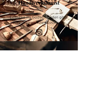
Handwerkskunst
Einblicke ins Goldschmieden gibts
auf Instagram
#zierkussjewelry
Schmuck Shop
RINGE
OHRRINGE