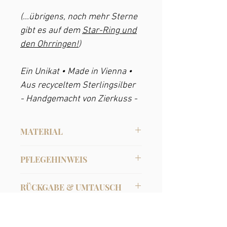
(...übrigens, noch mehr Sterne
gibt es auf dem
Star-Ring und
den Ohrringen
!
)
Ein Unikat • Made in Vienna •
Aus recyceltem Sterlingsilber
- Handgemacht von Zierkuss -
MATERIAL
Recyceltes Sterlingsilber
PFLEGEHINWEIS
Sterlingsilber
kann mit der Zeit an der
RÜCKGABE & UMTAUSCH
Luft oxydieren und schwarz anlaufen. Es
lässt sich mit warmem Wasser, etwas
Du kannst bei Onlinekäufen innerhalb
Seife, einem Tuch bzw. einer weichen
FERTIGUNGSDAUER
einer Frist von 14 Tagen vom
Zahnbürste, oder mit diversen