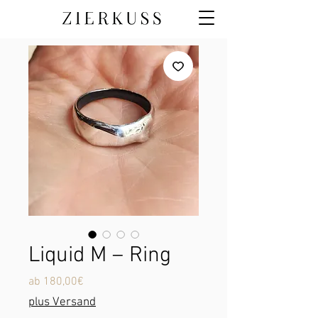
Liquid M – Ring
Sale-
ab
180,00€
Preis
plus Versand