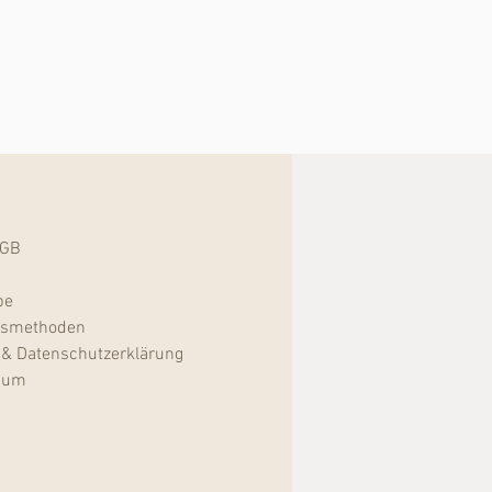
GB
d
be
gsmethoden
&
Datenschutzerklärung
sum