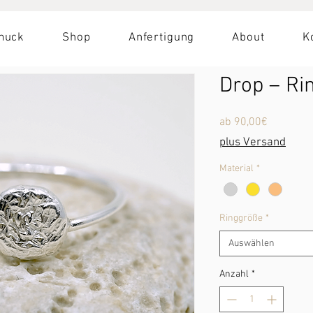
muck
Shop
Anfertigung
About
K
Drop – Ri
Sale-
ab
90,00€
Preis
plus Versand
Material
*
Ringgröße
*
Auswählen
Anzahl
*