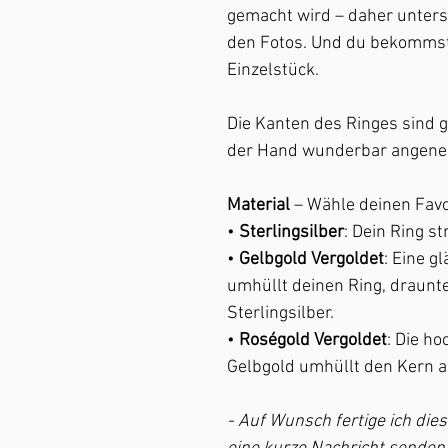
gemacht wird – daher untersc
den Fotos. Und du bekommst
Einzelstück.
Die Kanten des Ringes sind g
der Hand wunderbar angene
Material
– Wähle deinen Favo
•
Sterlingsilber
: Dein Ring st
•
Gelbgold Vergoldet
: Eine 
umhüllt deinen Ring, draunte
Sterlingsilber.
•
Roségold Vergoldet
: Die h
Gelbgold umhüllt den Kern au
- Auf Wunsch fertige ich dies