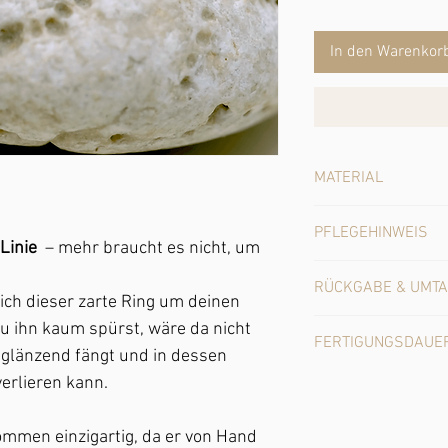
In den Warenkor
MATERIAL
Recyceltes Sterlingsil
PFLEGEHINWEIS
Oder recyceltes Sterli
Linie
– mehr braucht es nicht, um
hochwertigen 14-Karat
Sterlingsilber
kann mit
Gelbgold oder Roségol
RÜCKGABE & UMT
schwarz anlaufen. Es 
sich dieser zarte Ring um deinen
Seife, einem Tuch bzw.
Du kannst bei Onlinekä
du ihn kaum spürst, wäre da nicht
diversen Silberputzmit
FERTIGUNGSDAUE
Tagen vom Kaufvertrag
o glänzend fängt und in dessen
einfach das gute Stüc
unbeschädigte Schmuc
bleibt es schön Silber.
Dieses Unikat wird extr
erlieren kann.
senden.
Die vergoldete Variant
Wochen versandbereit
Vergoldung umhüllt die
Vergoldete Ringe benö
kommen einzigartig, da er von Hand
feinen Goldschicht. Mi
seine Zeit braucht.