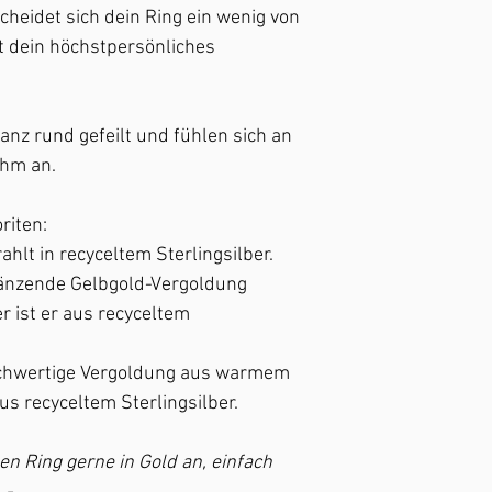
abreibt, dann schillert
heidet sich dein Ring ein wenig von
Schmuckstück im Ideal
 dein höchstpersönliches
Arbeiten abnehmen, u
schützen. – Wir vergo
einen Unkostenbeitrag
anz rund gefeilt und fühlen sich an
hm an.
riten:
rahlt in recyceltem Sterlingsilber.
glänzende Gelbgold-Vergoldung
r ist er aus recyceltem
ochwertige Vergoldung aus warmem
s recyceltem Sterlingsilber.
en Ring gerne in Gold an, einfach