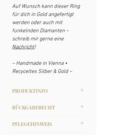
Auf Wunsch kann dieser Ring
für dich in Gold angefertigt
werden oder auch mit
funkelnden Diamanten –
schreib mir gerne eine
Nachricht
!
– Handmade in Vienna •
Recyceltes Silber & Gold –
PRODUKTINFO
Material: Recyceltes Sterlingsilber mit
RÜCKGABERECHT
Kristall-Perlen (sie sind etwas
widerstandsfähiger als
Bei Onlinebestellungen hast du 14 Tage
Süsswasserperlen und vertragen zB
PFLEGEHINWEIS
Rückgabefrist für ungetragene,
auch Parfum!)
unbeschädigte Ware.